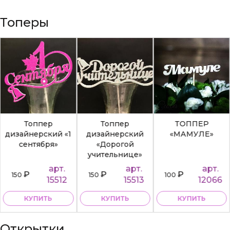
Топеры
Топпер
Топпер
ТОППЕР
дизайнерский «1
дизайнерский
«МАМУЛЕ»
сентября»
«Дорогой
учительнице»
арт.
арт.
арт.
₽
₽
₽
150
150
100
15512
15513
12066
КУПИТЬ
КУПИТЬ
КУПИТЬ
Открытки