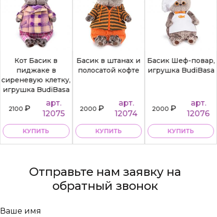
Кот Басик в
Басик в штанах и
Басик Шеф-повар,
пиджаке в
полосатой кофте
игрушка BudiBasa
сиреневую клетку,
игрушка BudiBasa
арт.
арт.
арт.
₽
₽
₽
2100
2000
2000
12075
12074
12076
КУПИТЬ
КУПИТЬ
КУПИТЬ
Отправьте нам заявку на
обратный звонок