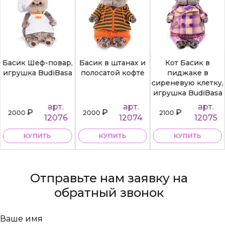
Басик Шеф-повар,
Басик в штанах и
Кот Басик в
игрушка BudiBasa
полосатой кофте
пиджаке в
сиреневую клетку,
игрушка BudiBasa
арт.
арт.
арт.
₽
₽
₽
2000
2000
2100
12076
12074
12075
КУПИТЬ
КУПИТЬ
КУПИТЬ
Отправьте нам заявку на
обратный звонок