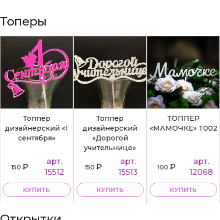
Топеры
Топпер
Топпер
ТОППЕР
дизайнерский «1
дизайнерский
«МАМОЧКЕ» Т002
сентября»
«Дорогой
учительнице»
арт.
арт.
арт.
₽
₽
₽
150
150
100
15512
15513
12068
КУПИТЬ
КУПИТЬ
КУПИТЬ
Открытки