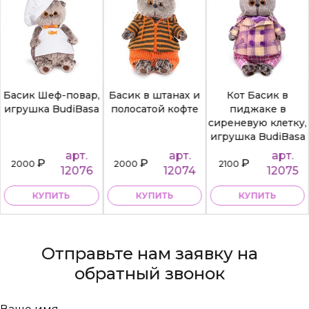
Басик Шеф-повар,
Басик в штанах и
Кот Басик в
игрушка BudiBasa
полосатой кофте
пиджаке в
сиреневую клетку,
игрушка BudiBasa
арт.
арт.
арт.
₽
₽
₽
2000
2000
2100
12076
12074
12075
КУПИТЬ
КУПИТЬ
КУПИТЬ
Отправьте нам заявку на
обратный звонок