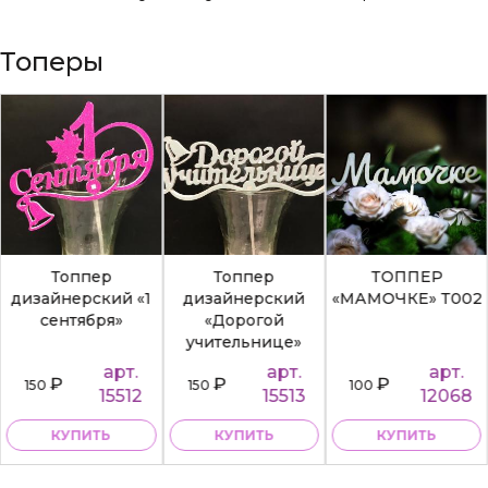
Топеры
Топпер
Топпер
ТОППЕР
дизайнерский «1
дизайнерский
«МАМОЧКЕ» Т002
сентября»
«Дорогой
учительнице»
арт.
арт.
арт.
₽
₽
₽
150
150
100
15512
15513
12068
КУПИТЬ
КУПИТЬ
КУПИТЬ