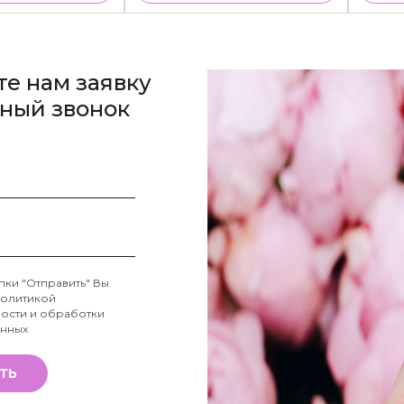
те нам заявку
тный звонок
пки "Отправить" Вы
олитикой
ости и обработки
анных
ТЬ