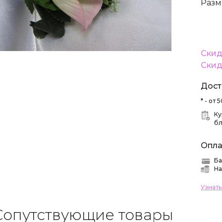
Разм
Скид
Скид
Дост
* - от
Ку
б
Опла
Ба
На
Узнат
Сопутствующие товары