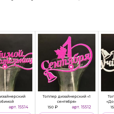
дизайнерский
Топпер дизайнерский «1
То
юбимой
сентября»
«До
ательнице»
арт. 15514
₽
арт. 15512
150
1