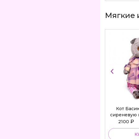
Мягкие 
Кот Баси
сиреневую 
Bu
₽
2100
К