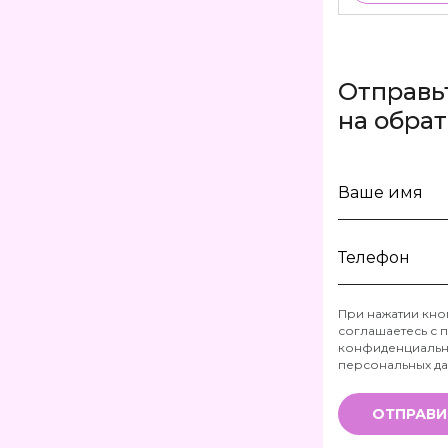
Отправь
на обра
Ваше
имя
Телефон
При нажатии кно
соглашаетесь с
п
*
конфиденциальн
персональных д
ОТПРАВИ