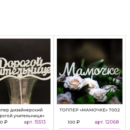
ппер дизайнерский
ТОППЕР «МАМОЧКЕ» Т002
рогой учительнице»
₽
арт. 15513
₽
арт. 12068
50
100