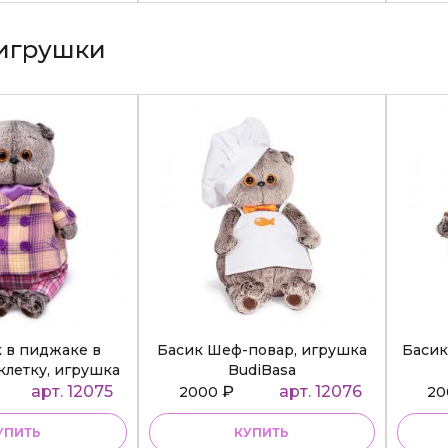
игрушки
к в пиджаке в
Басик Шеф-повар, игрушка
Басик
клетку, игрушка
BudiBasa
diBasa
арт. 12075
₽
арт. 12076
2000
2
УПИТЬ
КУПИТЬ