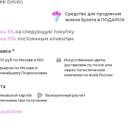
ер (5х5х5)
Средство для продления
жизни букета в ПОДАРОК
ка 3%
на следующую покупку
ка 10%
постоянным клиентам
авка *
 500 руб по Москве и МО
Искусственные цветы
доставляем по почте или
рьером по Москве и
через логистические
лижайшему Подмосковью
компании по всей России
та
нковской картой
Безналичный расчет
личными при получении
ь подробнее