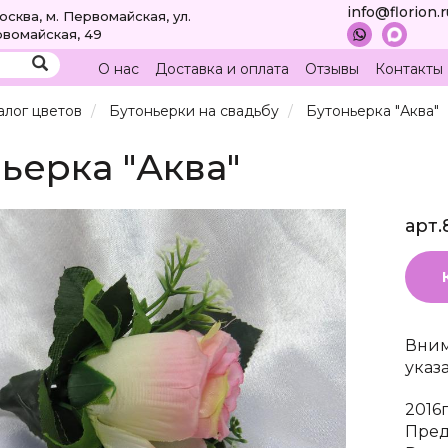
info@florion.
Москва, м. Первомайская, ул.
вомайская, 49
О нас
Доставка и оплата
Отзывы
Контакты
алог цветов
Бутоньерки на свадьбу
Бутоньерка "Аква"
ьерка "Аква"
арт.
Вним
указ
2016
Пред