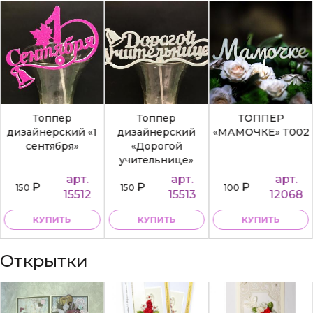
Топпер
Топпер
ТОППЕР
дизайнерский «1
дизайнерский
«МАМОЧКЕ» Т002
сентября»
«Дорогой
учительнице»
арт.
арт.
арт.
₽
₽
₽
150
150
100
15512
15513
12068
КУПИТЬ
КУПИТЬ
КУПИТЬ
Открытки