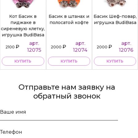
Кот Басик в
Басик в штанах и
Басик Шеф-повар,
пиджаке в
полосатой кофте
игрушка BudiBasa
сиреневую клетку,
игрушка BudiBasa
арт.
арт.
арт.
₽
₽
₽
2100
2000
2000
12075
12074
12076
КУПИТЬ
КУПИТЬ
КУПИТЬ
Отправьте нам заявку на
обратный звонок
Ваше
имя