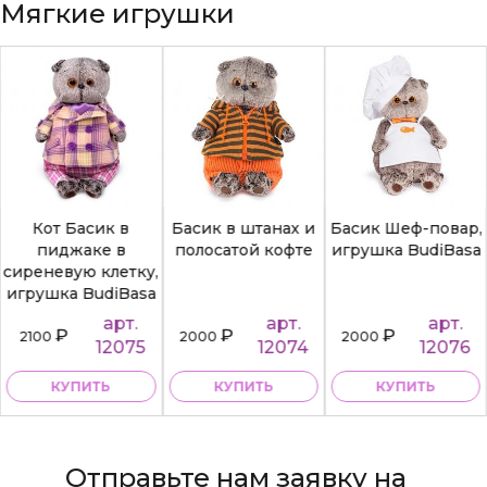
Мягкие игрушки
Кот Басик в
Басик в штанах и
Басик Шеф-повар,
пиджаке в
полосатой кофте
игрушка BudiBasa
сиреневую клетку,
игрушка BudiBasa
арт.
арт.
арт.
₽
₽
₽
2100
2000
2000
12075
12074
12076
КУПИТЬ
КУПИТЬ
КУПИТЬ
Отправьте нам заявку на