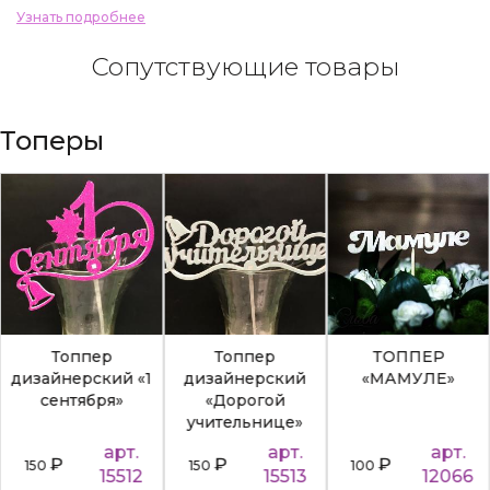
Узнать подробнее
Сопутствующие товары
Топеры
Топпер
Топпер
ТОППЕР
дизайнерский «1
дизайнерский
«МАМУЛЕ»
сентября»
«Дорогой
учительнице»
арт.
арт.
арт.
₽
₽
₽
150
150
100
15512
15513
12066