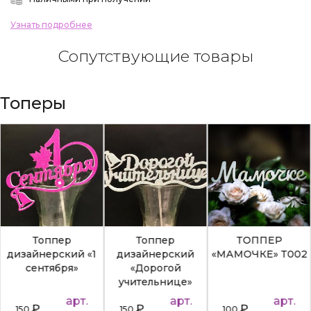
Узнать подробнее
Сопутствующие товары
Топеры
Топпер
Топпер
ТОППЕР
дизайнерский «1
дизайнерский
«МАМОЧКЕ» Т002
сентября»
«Дорогой
учительнице»
арт.
арт.
арт.
₽
₽
₽
150
150
100