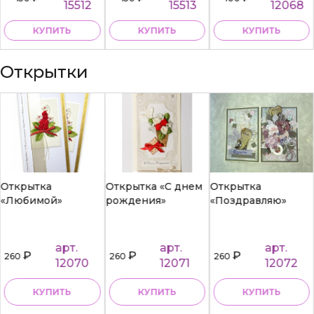
15512
15513
12068
КУПИТЬ
КУПИТЬ
КУПИТЬ
Открытки
Открытка
Открытка «С днем
Открытка
«Любимой»
рождения»
«Поздравляю»
арт.
арт.
арт.
₽
₽
₽
260
260
260
12070
12071
12072
КУПИТЬ
КУПИТЬ
КУПИТЬ