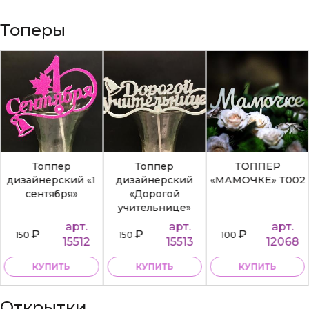
Топеры
Топпер
Топпер
ТОППЕР
дизайнерский «1
дизайнерский
«МАМОЧКЕ» Т002
сентября»
«Дорогой
учительнице»
арт.
арт.
арт.
₽
₽
₽
150
150
100
15512
15513
12068
КУПИТЬ
КУПИТЬ
КУПИТЬ
Открытки