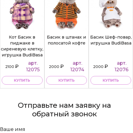
Кот Басик в
Басик в штанах и
Басик Шеф-повар,
пиджаке в
полосатой кофте
игрушка BudiBasa
сиреневую клетку,
игрушка BudiBasa
арт.
арт.
арт.
₽
₽
₽
2100
2000
2000
12075
12074
12076
КУПИТЬ
КУПИТЬ
КУПИТЬ
Отправьте нам заявку на
обратный звонок