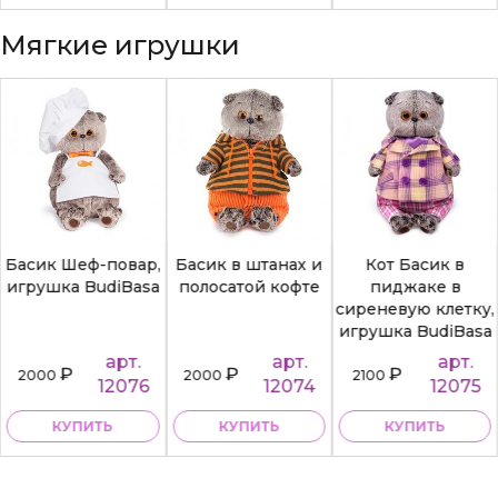
Мягкие игрушки
Басик Шеф-повар,
Басик в штанах и
Кот Басик в
игрушка BudiBasa
полосатой кофте
пиджаке в
сиреневую клетку,
игрушка BudiBasa
арт.
арт.
арт.
₽
₽
₽
2000
2000
2100
12076
12074
12075
КУПИТЬ
КУПИТЬ
КУПИТЬ