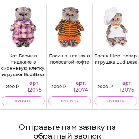
Кот Басик в
Басик в штанах и
Басик Шеф-повар,
пиджаке в
полосатой кофте
игрушка BudiBasa
сиреневую клетку,
игрушка BudiBasa
арт.
арт.
арт.
₽
₽
₽
2100
2000
2000
12075
12074
12076
КУПИТЬ
КУПИТЬ
КУПИТЬ
Отправьте нам заявку на
обратный звонок