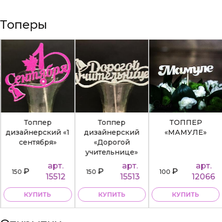
Топеры
Топпер
Топпер
ТОППЕР
дизайнерский «1
дизайнерский
«МАМУЛЕ»
сентября»
«Дорогой
учительнице»
арт.
арт.
арт.
₽
₽
₽
150
150
100
15512
15513
12066
КУПИТЬ
КУПИТЬ
КУПИТЬ