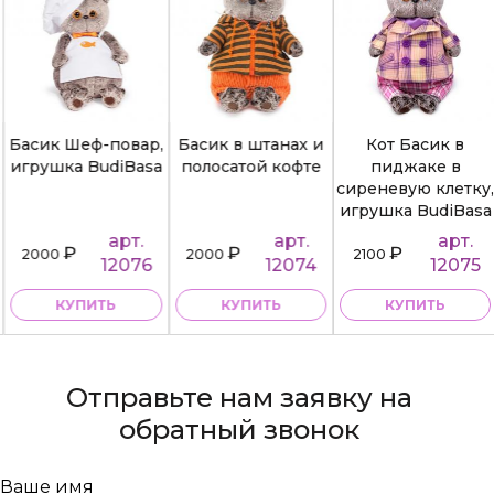
Басик Шеф-повар,
Басик в штанах и
Кот Басик в
игрушка BudiBasa
полосатой кофте
пиджаке в
сиреневую клетку,
игрушка BudiBasa
арт.
арт.
арт.
₽
₽
₽
2000
2000
2100
12076
12074
12075
КУПИТЬ
КУПИТЬ
КУПИТЬ
Отправьте нам заявку на
обратный звонок