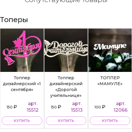
Топеры
Топпер
Топпер
ТОППЕР
дизайнерский «1
дизайнерский
«МАМУЛЕ»
сентября»
«Дорогой
учительнице»
арт.
арт.
арт.
₽
₽
₽
150
150
100
15512
15513
12066
КУПИТЬ
КУПИТЬ
КУПИТЬ