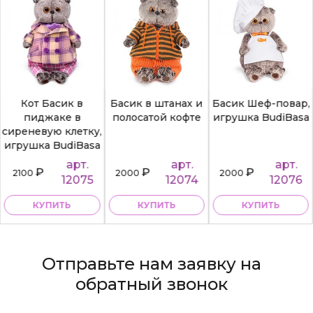
Кот Басик в
Басик в штанах и
Басик Шеф-повар,
пиджаке в
полосатой кофте
игрушка BudiBasa
сиреневую клетку,
игрушка BudiBasa
арт.
арт.
арт.
₽
₽
₽
2100
2000
2000
12075
12074
12076
КУПИТЬ
КУПИТЬ
КУПИТЬ
Отправьте нам заявку на
обратный звонок