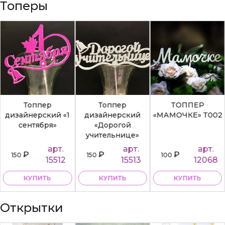
Топеры
Топпер
Топпер
ТОППЕР
дизайнерский «1
дизайнерский
«МАМОЧКЕ» Т002
сентября»
«Дорогой
учительнице»
арт.
арт.
арт.
₽
₽
₽
150
150
100
15512
15513
12068
КУПИТЬ
КУПИТЬ
КУПИТЬ
Открытки