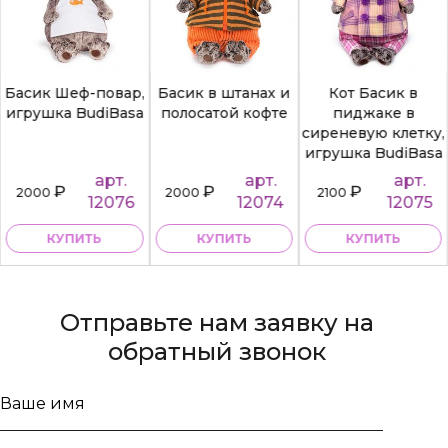
Басик Шеф-повар,
Басик в штанах и
Кот Басик в
игрушка BudiBasa
полосатой кофте
пиджаке в
сиреневую клетку,
игрушка BudiBasa
арт.
арт.
арт.
₽
₽
₽
2000
2000
2100
12076
12074
12075
КУПИТЬ
КУПИТЬ
КУПИТЬ
Отправьте нам заявку на
обратный звонок