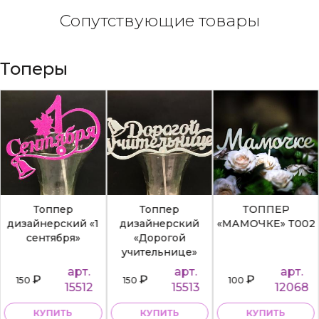
Сопутствующие товары
Топеры
Топпер
Топпер
ТОППЕР
дизайнерский «1
дизайнерский
«МАМОЧКЕ» Т002
сентября»
«Дорогой
учительнице»
арт.
арт.
арт.
₽
₽
₽
150
150
100
15512
15513
12068
КУПИТЬ
КУПИТЬ
КУПИТЬ