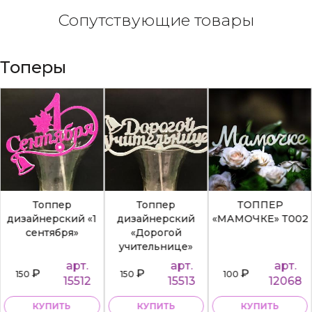
Сопутствующие товары
Топеры
Топпер
Топпер
ТОППЕР
дизайнерский «1
дизайнерский
«МАМОЧКЕ» Т002
сентября»
«Дорогой
учительнице»
арт.
арт.
арт.
₽
₽
₽
150
150
100
15512
15513
12068
КУПИТЬ
КУПИТЬ
КУПИТЬ