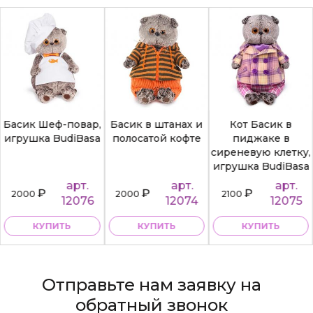
Басик Шеф-повар,
Басик в штанах и
Кот Басик в
игрушка BudiBasa
полосатой кофте
пиджаке в
сиреневую клетку,
игрушка BudiBasa
арт.
арт.
арт.
₽
₽
₽
2000
2000
2100
12076
12074
12075
КУПИТЬ
КУПИТЬ
КУПИТЬ
Отправьте нам заявку на
обратный звонок