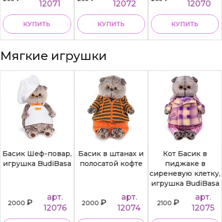
12071
12072
12070
КУПИТЬ
КУПИТЬ
КУПИТЬ
Мягкие игрушки
Басик Шеф-повар,
Басик в штанах и
Кот Басик в
игрушка BudiBasa
полосатой кофте
пиджаке в
сиреневую клетку,
игрушка BudiBasa
арт.
арт.
арт.
₽
₽
₽
2000
2000
2100
12076
12074
12075