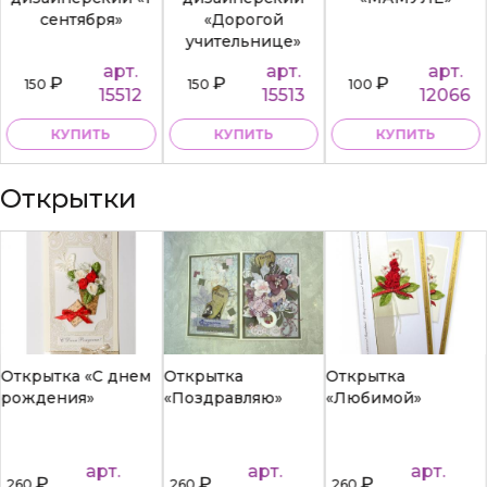
сентября»
«Дорогой
учительнице»
арт.
арт.
арт.
₽
₽
₽
150
150
100
15512
15513
12066
КУПИТЬ
КУПИТЬ
КУПИТЬ
Открытки
Открытка «С днем
Открытка
Открытка
рождения»
«Поздравляю»
«Любимой»
арт.
арт.
арт.
₽
₽
₽
260
260
260