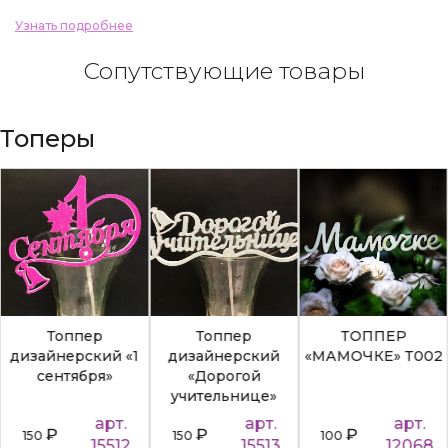
Узнать подробнее
Сопутствующие товары
Топеры
Топпер
Топпер
ТОППЕР
дизайнерский «1
дизайнерский
«МАМОЧКЕ» Т002
сентября»
«Дорогой
учительнице»
арт.
арт.
арт.
₽
₽
₽
150
150
100
15512
15513
12068