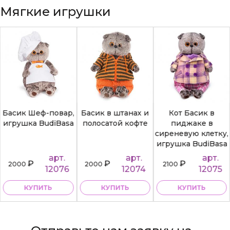
Мягкие игрушки
Басик Шеф-повар,
Басик в штанах и
Кот Басик в
игрушка BudiBasa
полосатой кофте
пиджаке в
сиреневую клетку,
игрушка BudiBasa
арт.
арт.
арт.
₽
₽
₽
2000
2000
2100
12076
12074
12075
КУПИТЬ
КУПИТЬ
КУПИТЬ