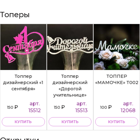
Топеры
Топпер
Топпер
ТОППЕР
дизайнерский «1
дизайнерский
«МАМОЧКЕ» Т002
сентября»
«Дорогой
учительнице»
арт.
арт.
арт.
₽
₽
₽
150
150
100
15512
15513
12068
КУПИТЬ
КУПИТЬ
КУПИТЬ