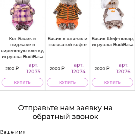
Кот Басик в
Басик в штанах и
Басик Шеф-повар,
пиджаке в
полосатой кофте
игрушка BudiBasa
сиреневую клетку,
игрушка BudiBasa
арт.
арт.
арт.
₽
₽
₽
2100
2000
2000
12075
12074
12076
КУПИТЬ
КУПИТЬ
КУПИТЬ
Отправьте нам заявку на
обратный звонок