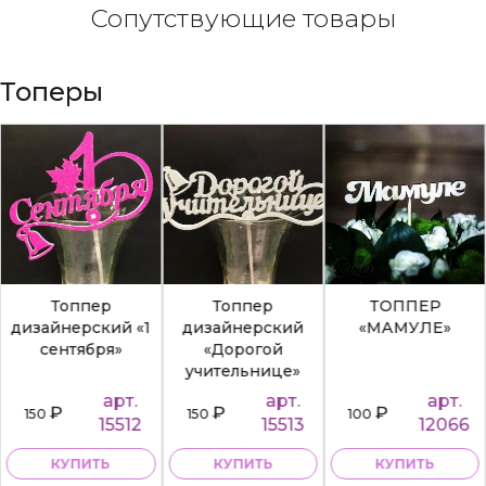
Сопутствующие товары
Топеры
Топпер
Топпер
ТОППЕР
дизайнерский «1
дизайнерский
«МАМУЛЕ»
сентября»
«Дорогой
учительнице»
арт.
арт.
арт.
₽
₽
₽
150
150
100
15512
15513
12066
КУПИТЬ
КУПИТЬ
КУПИТЬ