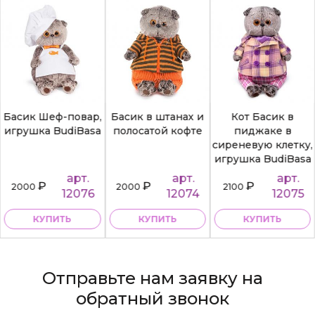
Басик Шеф-повар,
Басик в штанах и
Кот Басик в
игрушка BudiBasa
полосатой кофте
пиджаке в
сиреневую клетку,
игрушка BudiBasa
арт.
арт.
арт.
₽
₽
₽
2000
2000
2100
12076
12074
12075
КУПИТЬ
КУПИТЬ
КУПИТЬ
Отправьте нам заявку на
обратный звонок