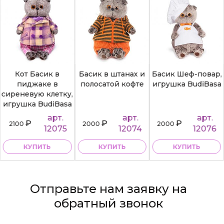
Кот Басик в
Басик в штанах и
Басик Шеф-повар,
пиджаке в
полосатой кофте
игрушка BudiBasa
сиреневую клетку,
игрушка BudiBasa
арт.
арт.
арт.
₽
₽
₽
2100
2000
2000
12075
12074
12076
КУПИТЬ
КУПИТЬ
КУПИТЬ
Отправьте нам заявку на
обратный звонок