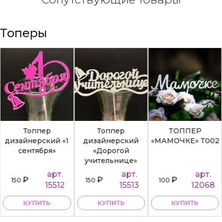
Топеры
Топпер
Топпер
ТОППЕР
дизайнерский «1
дизайнерский
«МАМОЧКЕ» Т002
сентября»
«Дорогой
учительнице»
арт.
арт.
арт.
₽
₽
₽
150
150
100
15512
15513
12068
КУПИТЬ
КУПИТЬ
КУПИТЬ