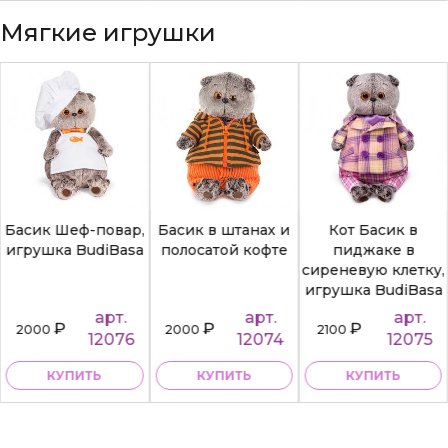
Мягкие игрушки
Басик Шеф-повар,
Басик в штанах и
Кот Басик в
игрушка BudiBasa
полосатой кофте
пиджаке в
сиреневую клетку,
игрушка BudiBasa
арт.
арт.
арт.
₽
₽
₽
2000
2000
2100
12076
12074
12075
КУПИТЬ
КУПИТЬ
КУПИТЬ