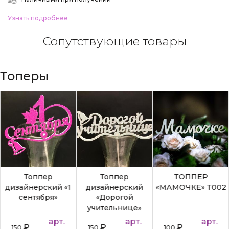
Узнать подробнее
Сопутствующие товары
Топеры
Топпер
Топпер
ТОППЕР
дизайнерский «1
дизайнерский
«МАМОЧКЕ» Т002
сентября»
«Дорогой
учительнице»
арт.
арт.
арт.
₽
₽
₽
150
150
100