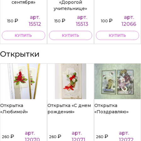
сентября»
«Дорогой
учительнице»
арт.
арт.
арт.
₽
₽
₽
150
150
100
15512
15513
12066
КУПИТЬ
КУПИТЬ
КУПИТЬ
Открытки
Открытка
Открытка «С днем
Открытка
«Любимой»
рождения»
«Поздравляю»
арт.
арт.
арт.
₽
₽
₽
260
260
260
12070
12071
12072