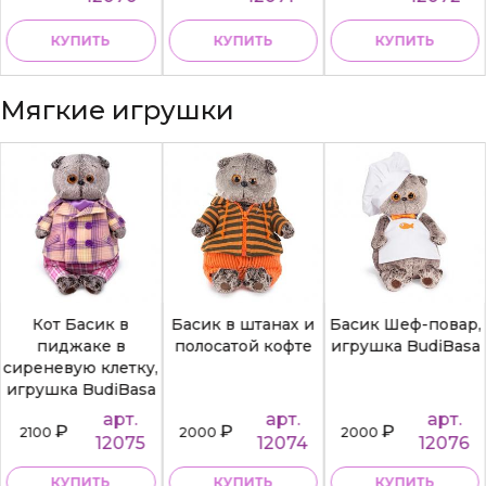
КУПИТЬ
КУПИТЬ
КУПИТЬ
Мягкие игрушки
Кот Басик в
Басик в штанах и
Басик Шеф-повар,
пиджаке в
полосатой кофте
игрушка BudiBasa
сиреневую клетку,
игрушка BudiBasa
арт.
арт.
арт.
₽
₽
₽
2100
2000
2000
12075
12074
12076
КУПИТЬ
КУПИТЬ
КУПИТЬ