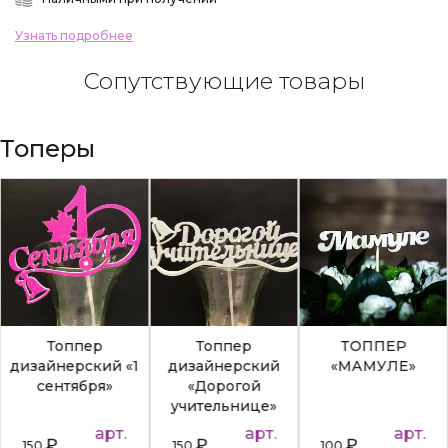
Узнать подробнее
Сопутствующие товары
Топеры
Топпер
Топпер
ТОППЕР
дизайнерский «1
дизайнерский
«МАМУЛЕ»
сентября»
«Дорогой
учительнице»
арт.
арт.
арт.
₽
₽
₽
150
150
100