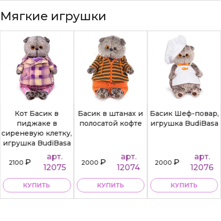
Мягкие игрушки
Кот Басик в
Басик в штанах и
Басик Шеф-повар,
пиджаке в
полосатой кофте
игрушка BudiBasa
сиреневую клетку,
игрушка BudiBasa
арт.
арт.
арт.
₽
₽
₽
2100
2000
2000
12075
12074
12076
КУПИТЬ
КУПИТЬ
КУПИТЬ