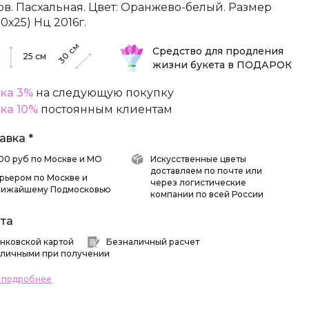
ов. Пасхальная. Цвет: Оранжево-белый. Размер
0х25) Нц 2016г.
см
Средство для продления
30
25
см
жизни букета в ПОДАРОК
ка 3%
на следующую покупку
ка 10%
постоянным клиентам
авка *
 500 руб по Москве и МО
Искусственные цветы
доставляем по почте или
рьером по Москве и
через логистические
лижайшему Подмосковью
компании по всей России
та
нковской картой
Безналичный расчет
личными при получении
ь подробнее