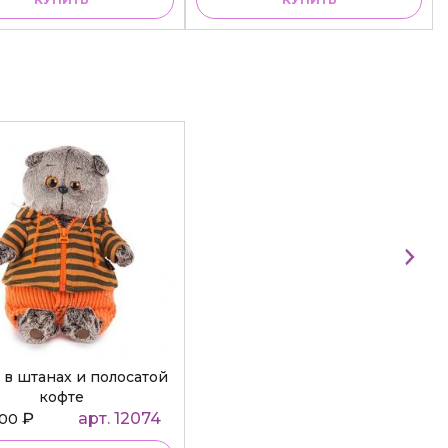
 в штанах и полосатой
кофте
₽
арт. 12074
000