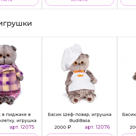
игрушки
к в пиджаке в
Басик Шеф-повар, игрушка
Басик
клетку, игрушка
BudiBasa
diBasa
арт. 12075
₽
арт. 12076
2000
2