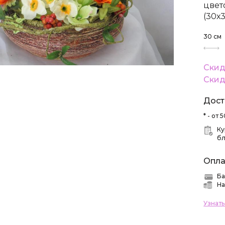
цвет
(30х3
30
см
Скид
Скид
Дост
* - от
Ку
б
Опла
Ба
На
Узнат