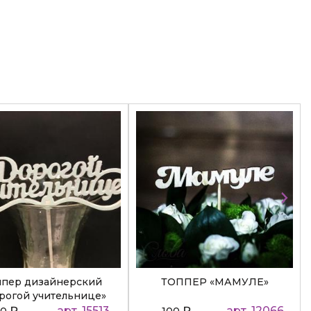
ппер дизайнерский
ТОППЕР «МАМУЛЕ»
рогой учительнице»
₽
арт. 15513
₽
арт. 12066
50
100