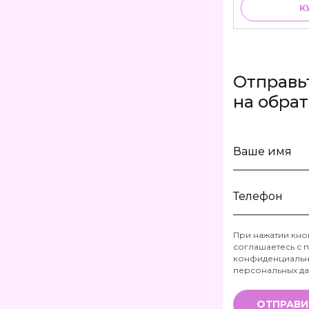
К
Отправь
на обра
Ваше
имя
Телефон
При нажатии кно
соглашаетесь с
п
*
конфиденциальн
персональных д
ОТПРАВИ