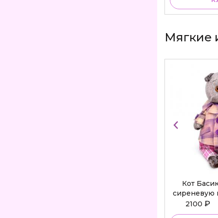
Мягкие 
Кот Баси
сиреневую 
Bu
₽
2100