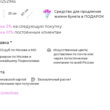
61252945
см
Средство для продления
30
25
см
жизни букета в ПОДАРОК
ка 3%
на следующую покупку
ка 10%
постоянным клиентам
авка *
 500 руб по Москве и МО
Искусственные цветы
доставляем по почте или
рьером по Москве и
через логистические
лижайшему Подмосковью
компании по всей России
та
нковской картой
Безналичный расчет
личными при получении
ь подробнее