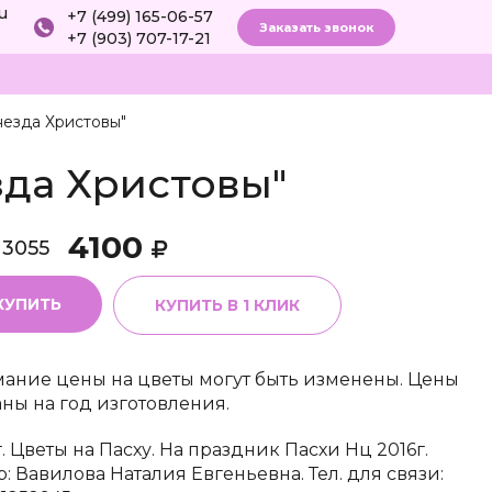
ru
+7 (499) 165-06-57
Заказать звонок
+7 (903) 707-17-21
незда Христовы"
зда Христовы"
4100
13055
КУПИТЬ
КУПИТЬ В 1 КЛИК
ание цены на цветы могут быть изменены. Цены
аны на год изготовления.
г. Цветы на Пасху. На праздник Пасхи Нц 2016г.
р: Вавилова Наталия Евгеньевна. Тел. для связи: