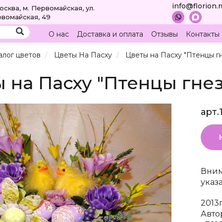
info@florion.
Москва, м. Первомайская, ул.
вомайская, 49
О нас
Доставка и оплата
Отзывы
Контакты
алог цветов
Цветы На Пасху
Цветы на Пасху "Птенцы г
 на Пасху "Птенцы гне
арт.
Вним
указ
2013
Авто