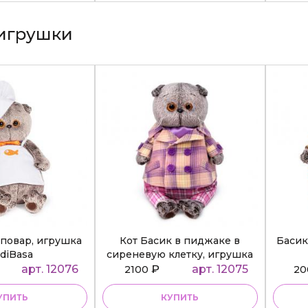
игрушки
повар, игрушка
Кот Басик в пиджаке в
Басик
diBasa
сиреневую клетку, игрушка
BudiBasa
арт. 12076
₽
арт. 12075
2100
2
УПИТЬ
КУПИТЬ