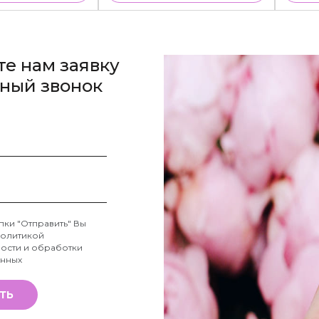
те нам заявку
тный звонок
пки "Отправить" Вы
олитикой
ости и обработки
анных
ТЬ