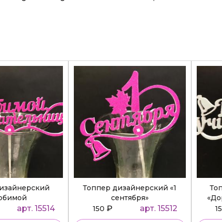
дизайнерский
Топпер дизайнерский «1
То
юбимой
сентября»
«До
ательнице»
арт. 15514
₽
арт. 15512
150
1