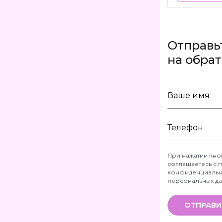
Отправь
на обра
Ваше
имя
Телефон
При нажатии кно
соглашаетесь с
п
*
конфиденциальн
персональных д
ОТПРАВИ