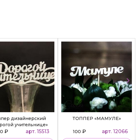
ппер дизайнерский
ТОППЕР «МАМУЛЕ»
рогой учительнице»
₽
арт. 15513
₽
арт. 12066
50
100