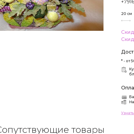
+791
20
см
Скид
Скид
Дост
* - от
Ку
б
Опла
Ба
На
Узнат
Сопутствующие товары