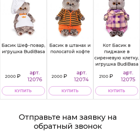
Басик Шеф-повар,
Басик в штанах и
Кот Басик в
игрушка BudiBasa
полосатой кофте
пиджаке в
сиреневую клетку,
игрушка BudiBasa
арт.
арт.
арт.
₽
₽
₽
2000
2000
2100
12076
12074
12075
КУПИТЬ
КУПИТЬ
КУПИТЬ
Отправьте нам заявку на
обратный звонок