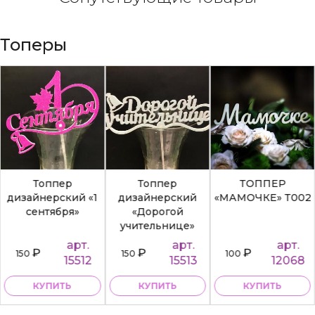
Топеры
Топпер
Топпер
ТОППЕР
дизайнерский «1
дизайнерский
«МАМОЧКЕ» Т002
сентября»
«Дорогой
учительнице»
арт.
арт.
арт.
₽
₽
₽
150
150
100
15512
15513
12068
КУПИТЬ
КУПИТЬ
КУПИТЬ