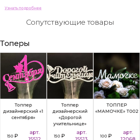
Узнать подробнее
Сопутствующие товары
Топеры
Топпер
Топпер
ТОППЕР
дизайнерский «1
дизайнерский
«МАМОЧКЕ» Т002
сентября»
«Дорогой
учительнице»
арт.
арт.
арт.
₽
₽
₽
150
150
100
15512
15513
12068