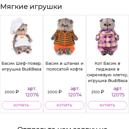
Мягкие игрушки
Басик Шеф-повар,
Басик в штанах и
Кот Басик в
игрушка BudiBasa
полосатой кофте
пиджаке в
сиреневую клетку,
игрушка BudiBasa
арт.
арт.
арт.
₽
₽
₽
2000
2000
2100
12076
12074
12075
КУПИТЬ
КУПИТЬ
КУПИТЬ