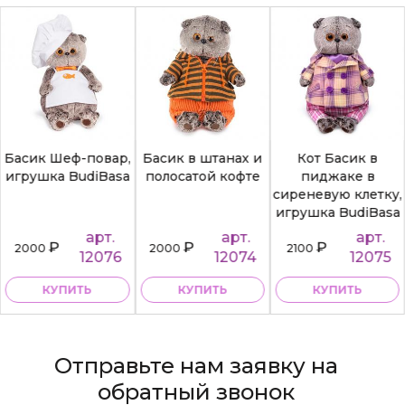
Басик Шеф-повар,
Басик в штанах и
Кот Басик в
игрушка BudiBasa
полосатой кофте
пиджаке в
сиреневую клетку,
игрушка BudiBasa
арт.
арт.
арт.
₽
₽
₽
2000
2000
2100
12076
12074
12075
КУПИТЬ
КУПИТЬ
КУПИТЬ
Отправьте нам заявку на
обратный звонок