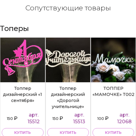
Сопутствующие товары
Топеры
Топпер
Топпер
ТОППЕР
дизайнерский «1
дизайнерский
«МАМОЧКЕ» Т002
сентября»
«Дорогой
учительнице»
арт.
арт.
арт.
₽
₽
₽
150
150
100
15512
15513
12068
КУПИТЬ
КУПИТЬ
КУПИТЬ