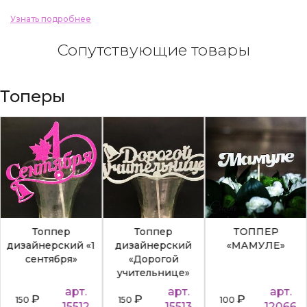
Узнать подробнее
Сопутствующие товары
Топеры
Топпер
Топпер
ТОППЕР
дизайнерский «1
дизайнерский
«МАМУЛЕ»
сентября»
«Дорогой
учительнице»
арт.
арт.
арт.
₽
₽
₽
150
150
100
15512
15513
12066