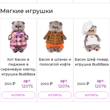
Мягкие игрушки
Кот Басик в
Басик в штанах и
Басик Шеф-повар,
пиджаке в
полосатой кофте
игрушка BudiBasa
сиреневую клетку,
игрушка BudiBasa
арт.
арт.
арт.
₽
₽
₽
2100
2000
2000
12075
12074
12076
КУПИТЬ
КУПИТЬ
КУПИТЬ