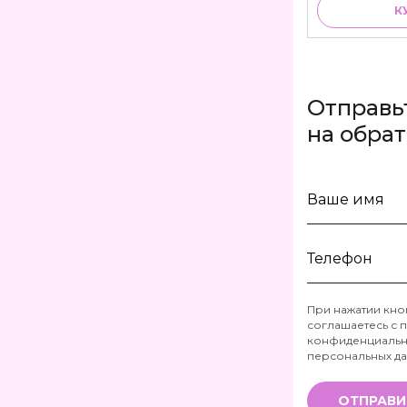
К
Отправь
на обра
Ваше
имя
Телефон
При нажатии кно
соглашаетесь с
п
*
конфиденциальн
персональных д
ОТПРАВИ