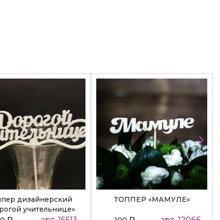
ппер дизайнерский
ТОППЕР «МАМУЛЕ»
рогой учительнице»
₽
арт. 15513
₽
арт. 12066
50
100