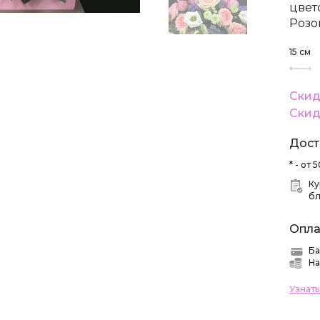
цвето
Розо
15
см
Скид
Скид
Дост
* - от
Ку
б
Опла
Ба
На
Узнат