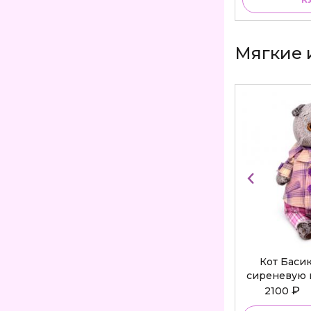
Мягкие 
Кот Баси
сиреневую 
Bu
₽
2100