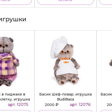
игрушки
к в пиджаке в
Басик Шеф-повар, игрушка
Басик
клетку, игрушка
BudiBasa
diBasa
арт. 12075
₽
арт. 12076
2000
2