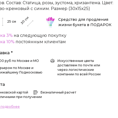
в. Состав: Статица, розы, эустома, хризантема. Цвет:
во-кремовый с синим. Размер (30х15х25)
см
Средство для продления
30
25
см
жизни букета в ПОДАРОК
ка 3%
на следующую покупку
ка 10%
постоянным клиентам
авка *
 500 руб по Москве и МО
Искусственные цветы
доставляем по почте или
рьером по Москве и
через логистические
лижайшему Подмосковью
компании по всей России
та
нковской картой
Безналичный расчет
личными при получении
ь подробнее