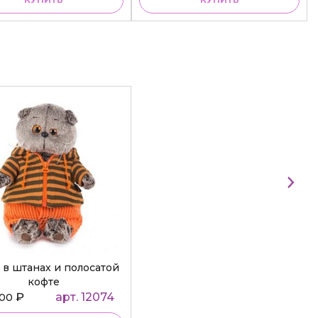
 в штанах и полосатой
кофте
₽
арт. 12074
000