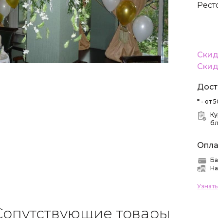
Рест
Скид
Скид
Дост
* - от
Ку
б
Опла
Ба
На
Узнат
Сопутствующие товары