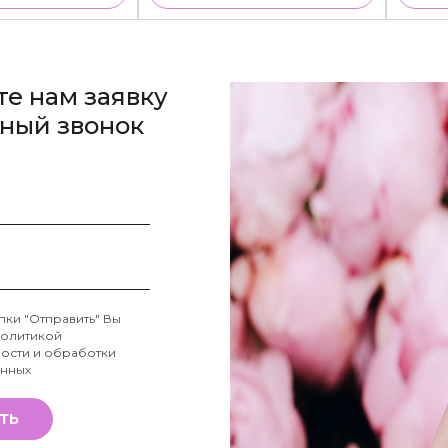
те нам заявку
тный звонок
пки "Отправить" Вы
олитикой
ости и обработки
анных
ТЬ