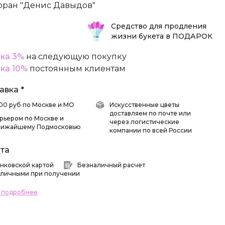
оран "Денис Давыдов"
Средство для продления
жизни букета в ПОДАРОК
ка 3%
на следующую покупку
ка 10%
постоянным клиентам
авка *
 500 руб по Москве и МО
Искусственные цветы
доставляем по почте или
рьером по Москве и
через логистические
лижайшему Подмосковью
компании по всей России
та
нковской картой
Безналичный расчет
личными при получении
ь подробнее