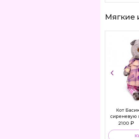
Мягкие 
Кот Баси
сиреневую 
Bu
₽
2100
К