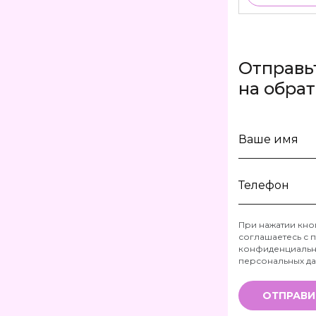
Отправь
на обра
Ваше
имя
Телефон
При нажатии кно
соглашаетесь с
п
*
конфиденциальн
персональных д
ОТПРАВИ