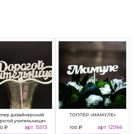
ппер дизайнерский
ТОППЕР «МАМУЛЕ»
рогой учительнице»
₽
арт. 15513
₽
арт. 12066
50
100