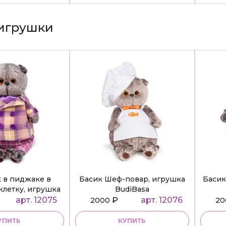
игрушки
к в пиджаке в
Басик Шеф-повар, игрушка
Басик
клетку, игрушка
BudiBasa
diBasa
арт. 12075
₽
арт. 12076
2000
2
УПИТЬ
КУПИТЬ