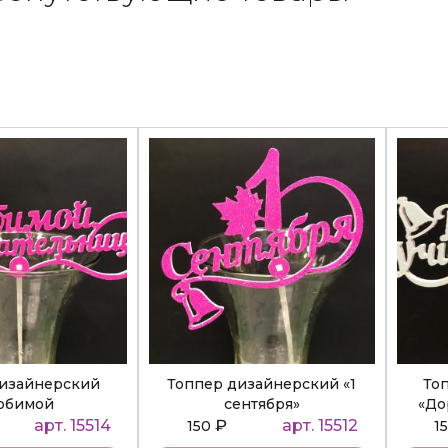
дизайнерский
Топпер дизайнерский «1
То
юбимой
сентября»
«До
ательнице»
арт. 15514
₽
арт. 15512
150
1