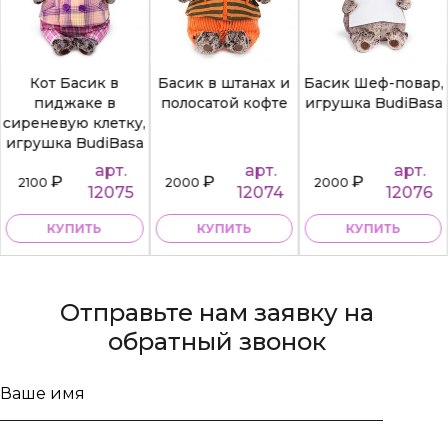
Кот Басик в
Басик в штанах и
Басик Шеф-повар,
пиджаке в
полосатой кофте
игрушка BudiBasa
сиреневую клетку,
игрушка BudiBasa
арт.
арт.
арт.
₽
₽
₽
2100
2000
2000
12075
12074
12076
КУПИТЬ
КУПИТЬ
КУПИТЬ
Отправьте нам заявку на
обратный звонок