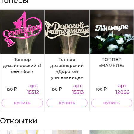
Топеры
Топпер
Топпер
ТОППЕР
дизайнерский «1
дизайнерский
«МАМУЛЕ»
сентября»
«Дорогой
учительнице»
арт.
арт.
арт.
₽
₽
₽
150
150
100
15512
15513
12066
КУПИТЬ
КУПИТЬ
КУПИТЬ
Открытки