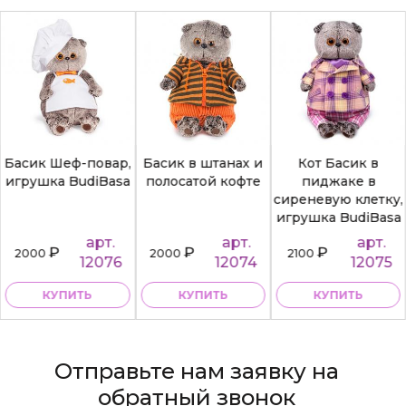
Басик Шеф-повар,
Басик в штанах и
Кот Басик в
игрушка BudiBasa
полосатой кофте
пиджаке в
сиреневую клетку,
игрушка BudiBasa
арт.
арт.
арт.
₽
₽
₽
2000
2000
2100
12076
12074
12075
КУПИТЬ
КУПИТЬ
КУПИТЬ
Отправьте нам заявку на
обратный звонок