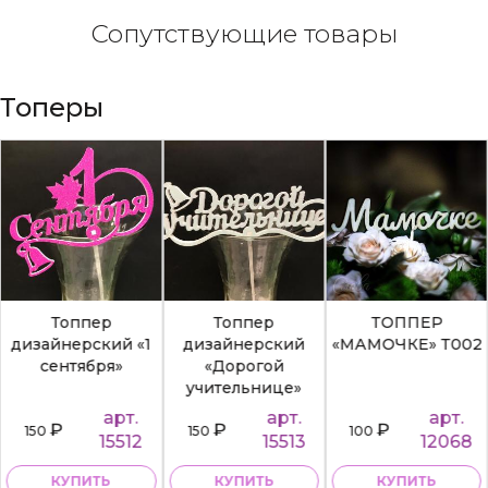
Сопутствующие товары
Топеры
Топпер
Топпер
ТОППЕР
дизайнерский «1
дизайнерский
«МАМОЧКЕ» Т002
сентября»
«Дорогой
учительнице»
арт.
арт.
арт.
₽
₽
₽
150
150
100
15512
15513
12068
КУПИТЬ
КУПИТЬ
КУПИТЬ