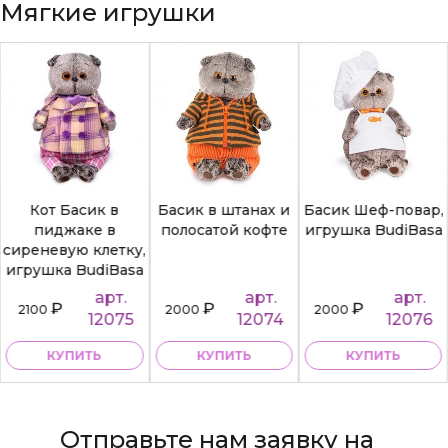
Мягкие игрушки
Кот Басик в
Басик в штанах и
Басик Шеф-повар,
пиджаке в
полосатой кофте
игрушка BudiBasa
сиреневую клетку,
игрушка BudiBasa
арт.
арт.
арт.
₽
₽
₽
2100
2000
2000
12075
12074
12076
КУПИТЬ
КУПИТЬ
КУПИТЬ
Отправьте нам заявку на