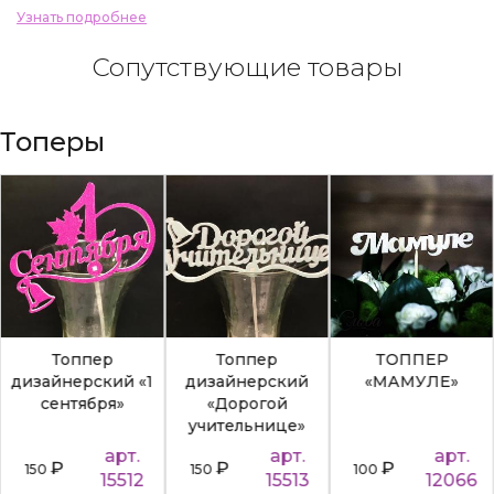
Узнать подробнее
Сопутствующие товары
Топеры
Топпер
Топпер
ТОППЕР
дизайнерский «1
дизайнерский
«МАМУЛЕ»
сентября»
«Дорогой
учительнице»
арт.
арт.
арт.
₽
₽
₽
150
150
100
15512
15513
12066