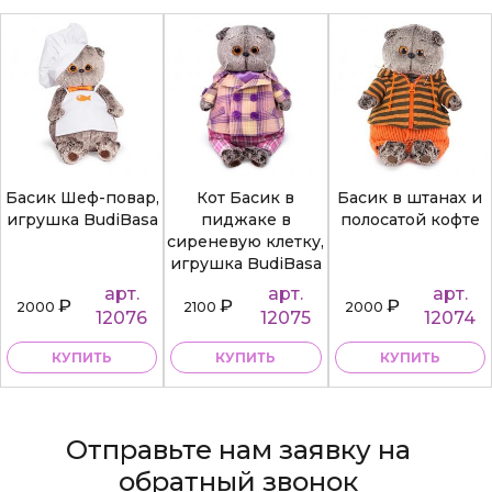
Басик Шеф-повар,
Кот Басик в
Басик в штанах и
игрушка BudiBasa
пиджаке в
полосатой кофте
сиреневую клетку,
игрушка BudiBasa
арт.
арт.
арт.
₽
₽
₽
2000
2100
2000
12076
12075
12074
КУПИТЬ
КУПИТЬ
КУПИТЬ
Отправьте нам заявку на
обратный звонок