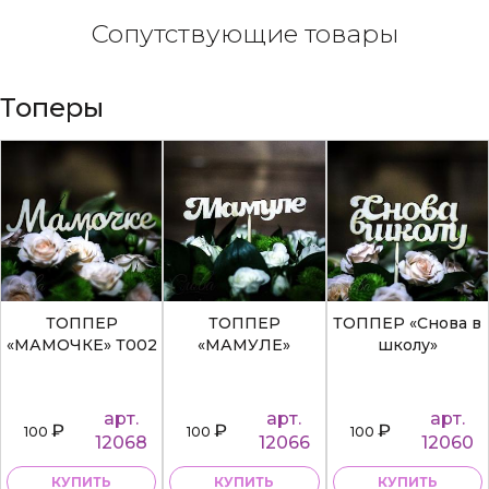
Сопутствующие товары
Топеры
ТОППЕР
ТОППЕР
ТОППЕР «Снова в
«МАМОЧКЕ» Т002
«МАМУЛЕ»
школу»
арт.
арт.
арт.
₽
₽
₽
100
100
100
12068
12066
12060
КУПИТЬ
КУПИТЬ
КУПИТЬ