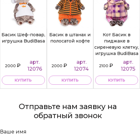
Басик Шеф-повар,
Басик в штанах и
Кот Басик в
игрушка BudiBasa
полосатой кофте
пиджаке в
сиреневую клетку,
игрушка BudiBasa
арт.
арт.
арт.
₽
₽
₽
2000
2000
2100
12076
12074
12075
КУПИТЬ
КУПИТЬ
КУПИТЬ
Отправьте нам заявку на
обратный звонок