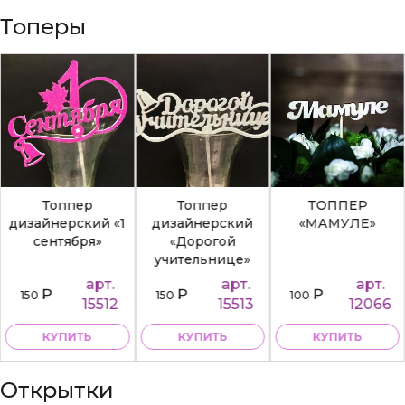
Топеры
Топпер
Топпер
ТОППЕР
дизайнерский «1
дизайнерский
«МАМУЛЕ»
сентября»
«Дорогой
учительнице»
арт.
арт.
арт.
₽
₽
₽
150
150
100
15512
15513
12066
КУПИТЬ
КУПИТЬ
КУПИТЬ
Открытки