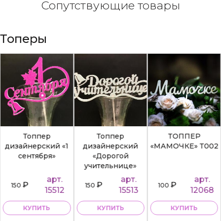
Сопутствующие товары
Топеры
Топпер
Топпер
ТОППЕР
дизайнерский «1
дизайнерский
«МАМОЧКЕ» Т002
сентября»
«Дорогой
учительнице»
арт.
арт.
арт.
₽
₽
₽
150
150
100
15512
15513
12068
КУПИТЬ
КУПИТЬ
КУПИТЬ