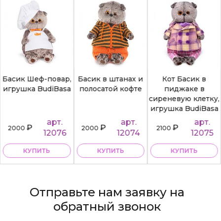
Басик Шеф-повар,
Басик в штанах и
Кот Басик в
игрушка BudiBasa
полосатой кофте
пиджаке в
сиреневую клетку,
игрушка BudiBasa
арт.
арт.
арт.
₽
₽
₽
2000
2000
2100
12076
12074
12075
КУПИТЬ
КУПИТЬ
КУПИТЬ
Отправьте нам заявку на
обратный звонок