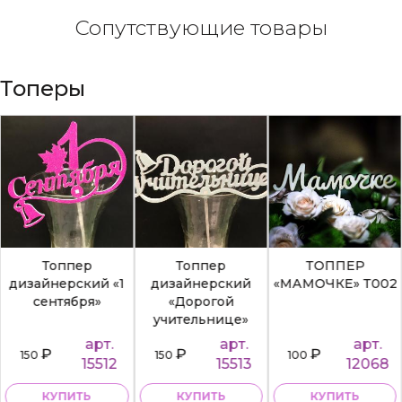
Сопутствующие товары
Топеры
Топпер
Топпер
ТОППЕР
дизайнерский «1
дизайнерский
«МАМОЧКЕ» Т002
сентября»
«Дорогой
учительнице»
арт.
арт.
арт.
₽
₽
₽
150
150
100
15512
15513
12068
КУПИТЬ
КУПИТЬ
КУПИТЬ