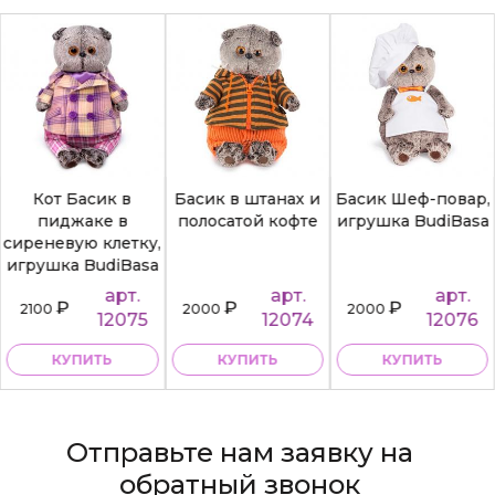
Кот Басик в
Басик в штанах и
Басик Шеф-повар,
пиджаке в
полосатой кофте
игрушка BudiBasa
сиреневую клетку,
игрушка BudiBasa
арт.
арт.
арт.
₽
₽
₽
2100
2000
2000
12075
12074
12076
КУПИТЬ
КУПИТЬ
КУПИТЬ
Отправьте нам заявку на
обратный звонок