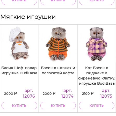
КУПИТЬ
КУПИТЬ
КУПИТЬ
Мягкие игрушки
Басик Шеф-повар,
Басик в штанах и
Кот Басик в
игрушка BudiBasa
полосатой кофте
пиджаке в
сиреневую клетку,
игрушка BudiBasa
арт.
арт.
арт.
₽
₽
₽
2000
2000
2100
12076
12074
12075
КУПИТЬ
КУПИТЬ
КУПИТЬ