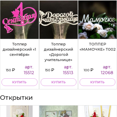
Топпер
Топпер
ТОППЕР
дизайнерский «1
дизайнерский
«МАМОЧКЕ» Т002
сентября»
«Дорогой
учительнице»
арт.
арт.
арт.
₽
₽
₽
150
150
100
15512
15513
12068
КУПИТЬ
КУПИТЬ
КУПИТЬ
Открытки