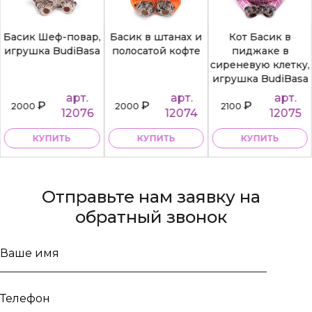
Басик Шеф-повар,
Басик в штанах и
Кот Басик в
игрушка BudiBasa
полосатой кофте
пиджаке в
сиреневую клетку,
игрушка BudiBasa
арт.
арт.
арт.
₽
₽
₽
2000
2000
2100
12076
12074
12075
КУПИТЬ
КУПИТЬ
КУПИТЬ
Отправьте нам заявку на
обратный звонок
Ваше
имя