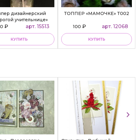
ппер дизайнерский
ТОППЕР «МАМОЧКЕ» Т002
рогой учительнице»
₽
арт. 15513
₽
арт. 12068
50
100
КУПИТЬ
КУПИТЬ