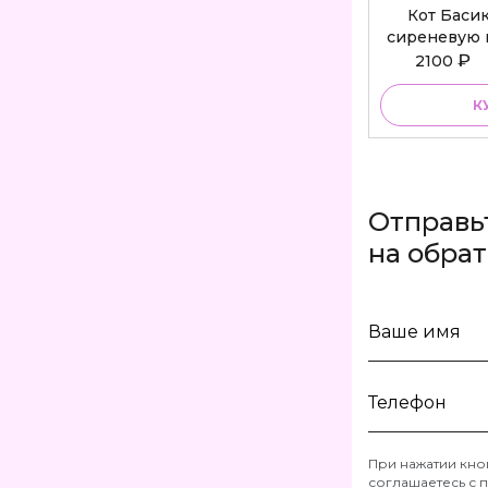
Кот Баси
сиреневую 
Bu
₽
2100
К
Отправь
на обра
Ваше
имя
Телефон
При нажатии кно
соглашаетесь с
п