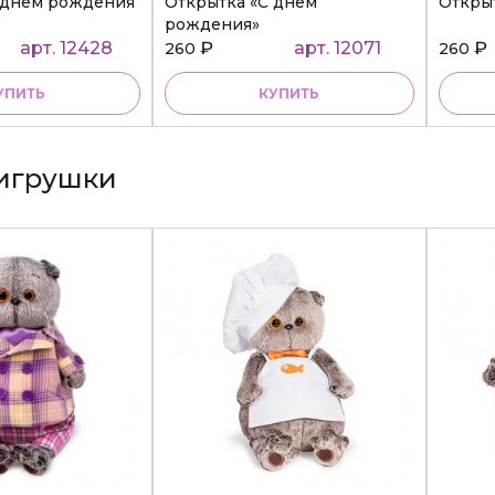
 днем рождения
Открытка «С днем
Откры
рождения»
арт. 12428
₽
арт. 12071
₽
260
260
УПИТЬ
КУПИТЬ
игрушки