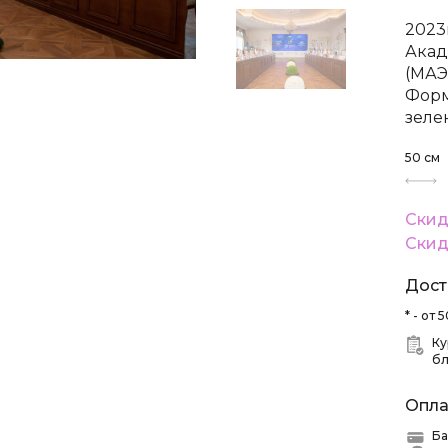
2023
Акад
(МАЭ
Форм
зеле
50
см
Скид
Скид
Дост
* - от
Ку
б
Опла
Ба