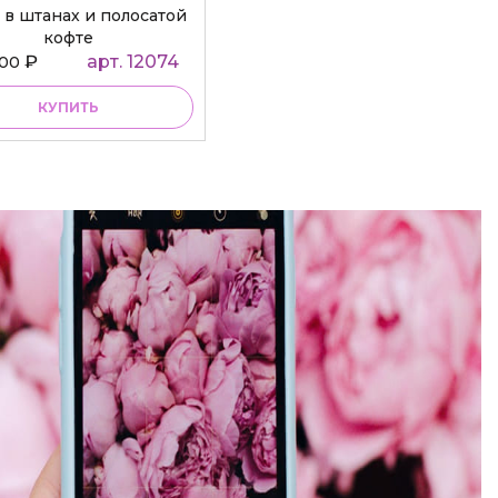
 в штанах и полосатой
кофте
₽
арт. 12074
000
КУПИТЬ