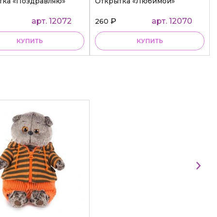
тка «Поздравляю»
Открытка «Любимой»
арт. 12072
₽
арт. 12070
260
КУПИТЬ
КУПИТЬ