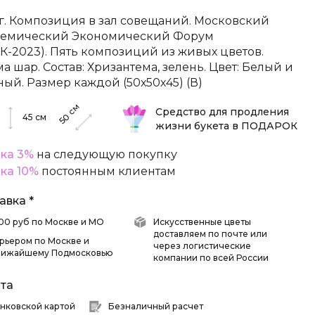
г. Композиция в зал совещаний. Московский
емический Экономический Форум
К-2023). Пять композиций из живых цветов.
а шар. Состав: Хризантема, зелень. Цвет: Белый и
ный. Размер каждой (50х50х45) (В)
см
Средство для продления
50
45
см
жизни букета в ПОДАРОК
ка 3%
на следующую покупку
ка 10%
постоянным клиентам
авка *
 500 руб по Москве и МО
Искусственные цветы
доставляем по почте или
рьером по Москве и
через логистические
лижайшему Подмосковью
компании по всей России
та
нковской картой
Безналичный расчет