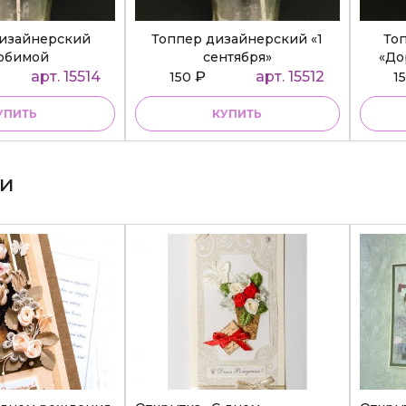
дизайнерский
Топпер дизайнерский «1
То
юбимой
сентября»
«До
ательнице»
арт. 15514
₽
арт. 15512
150
1
УПИТЬ
КУПИТЬ
ки