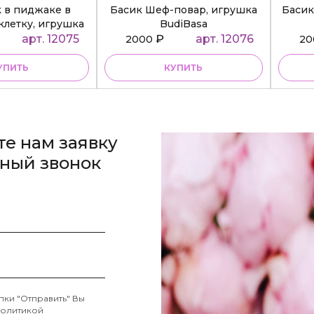
к в пиджаке в
Басик Шеф-повар, игрушка
Басик
клетку, игрушка
BudiBasa
diBasa
арт. 12075
₽
арт. 12076
2000
2
УПИТЬ
КУПИТЬ
те нам заявку
тный звонок
пки "Отправить" Вы
олитикой