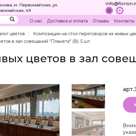
info@florion.
Москва, м. Первомайская, ул.
вомайская, 49
О нас
Доставка и оплата
Отзывы
Контакты
алог цветов
Композиции на стол переговоров из живых цв
етов в зал совещаний "Планета" (В). 5 шт.
вых цветов в зал совещ
арт.
Вним
указ