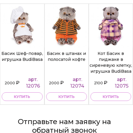
Басик Шеф-повар,
Басик в штанах и
Кот Басик в
игрушка BudiBasa
полосатой кофте
пиджаке в
сиреневую клетку,
игрушка BudiBasa
арт.
арт.
арт.
₽
₽
₽
2000
2000
2100
12076
12074
12075
КУПИТЬ
КУПИТЬ
КУПИТЬ
Отправьте нам заявку на
обратный звонок