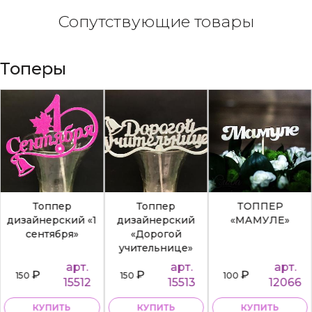
Сопутствующие товары
Топеры
Топпер
Топпер
ТОППЕР
дизайнерский «1
дизайнерский
«МАМУЛЕ»
сентября»
«Дорогой
учительнице»
арт.
арт.
арт.
₽
₽
₽
150
150
100
15512
15513
12066
КУПИТЬ
КУПИТЬ
КУПИТЬ