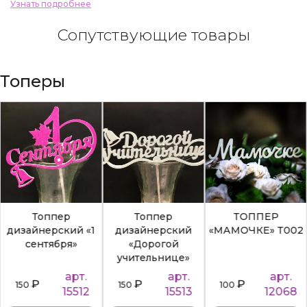
Узнать подробнее
Сопутствующие товары
Топеры
Топпер
Топпер
ТОППЕР
дизайнерский «1
дизайнерский
«МАМОЧКЕ» Т002
сентября»
«Дорогой
учительнице»
арт.
арт.
арт.
₽
₽
₽
150
150
100
15512
15513
12068