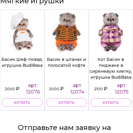
Мягкие игрушки
Басик Шеф-повар,
Басик в штанах и
Кот Басик в
игрушка BudiBasa
полосатой кофте
пиджаке в
сиреневую клетку,
игрушка BudiBasa
арт.
арт.
арт.
₽
₽
₽
2000
2000
2100
12076
12074
12075
КУПИТЬ
КУПИТЬ
КУПИТЬ
Отправьте нам заявку на