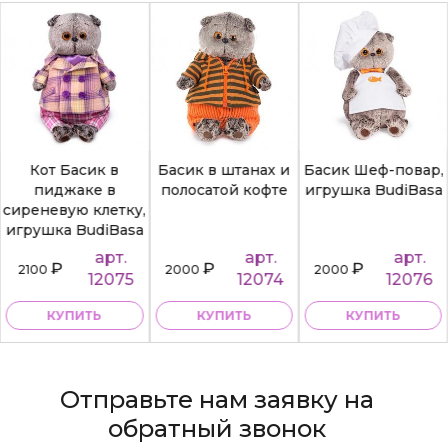
Кот Басик в
Басик в штанах и
Басик Шеф-повар,
пиджаке в
полосатой кофте
игрушка BudiBasa
сиреневую клетку,
игрушка BudiBasa
арт.
арт.
арт.
₽
₽
₽
2100
2000
2000
12075
12074
12076
КУПИТЬ
КУПИТЬ
КУПИТЬ
Отправьте нам заявку на
обратный звонок