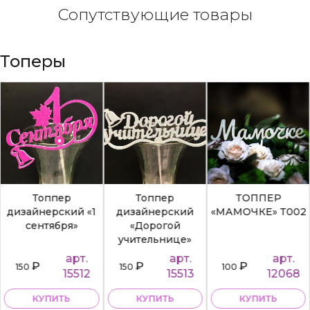
Сопутствующие товары
Топеры
Топпер
Топпер
ТОППЕР
дизайнерский «1
дизайнерский
«МАМОЧКЕ» Т002
сентября»
«Дорогой
учительнице»
арт.
арт.
арт.
₽
₽
₽
150
150
100
15512
15513
12068
КУПИТЬ
КУПИТЬ
КУПИТЬ