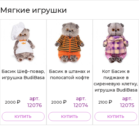
Мягкие игрушки
Басик Шеф-повар,
Басик в штанах и
Кот Басик в
игрушка BudiBasa
полосатой кофте
пиджаке в
сиреневую клетку,
игрушка BudiBasa
арт.
арт.
арт.
₽
₽
₽
2000
2000
2100
12076
12074
12075
КУПИТЬ
КУПИТЬ
КУПИТЬ