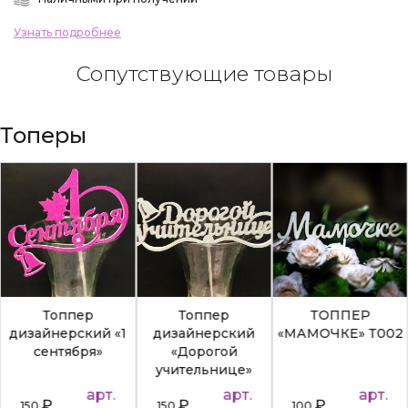
Узнать подробнее
Сопутствующие товары
Топеры
Топпер
Топпер
ТОППЕР
дизайнерский «1
дизайнерский
«МАМОЧКЕ» Т002
сентября»
«Дорогой
учительнице»
арт.
арт.
арт.
₽
₽
₽
150
150
100