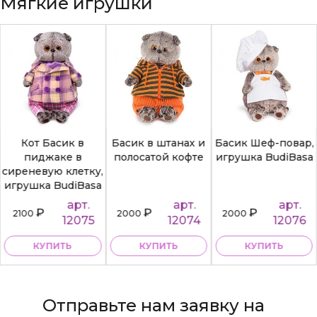
Мягкие игрушки
Кот Басик в
Басик в штанах и
Басик Шеф-повар,
пиджаке в
полосатой кофте
игрушка BudiBasa
сиреневую клетку,
игрушка BudiBasa
арт.
арт.
арт.
₽
₽
₽
2100
2000
2000
12075
12074
12076
КУПИТЬ
КУПИТЬ
КУПИТЬ
Отправьте нам заявку на