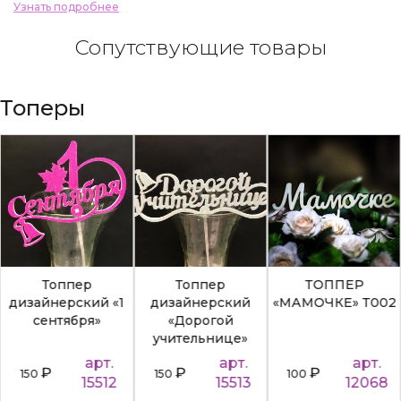
Узнать подробнее
Сопутствующие товары
Топеры
Топпер
Топпер
ТОППЕР
дизайнерский «1
дизайнерский
«МАМОЧКЕ» Т002
сентября»
«Дорогой
учительнице»
арт.
арт.
арт.
₽
₽
₽
150
150
100
15512
15513
12068