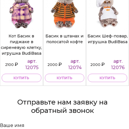
Кот Басик в
Басик в штанах и
Басик Шеф-повар,
пиджаке в
полосатой кофте
игрушка BudiBasa
сиреневую клетку,
игрушка BudiBasa
арт.
арт.
арт.
₽
₽
₽
2100
2000
2000
12075
12074
12076
КУПИТЬ
КУПИТЬ
КУПИТЬ
Отправьте нам заявку на
обратный звонок