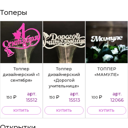
Топеры
Топпер
Топпер
ТОППЕР
дизайнерский «1
дизайнерский
«МАМУЛЕ»
сентября»
«Дорогой
учительнице»
арт.
арт.
арт.
₽
₽
₽
150
150
100
15512
15513
12066
КУПИТЬ
КУПИТЬ
КУПИТЬ
Открытки