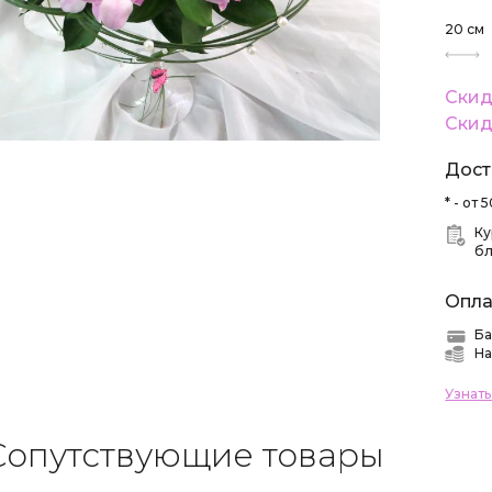
20
см
Скид
Скид
Дост
* - от
Ку
б
Опла
Ба
На
Узнат
Сопутствующие товары