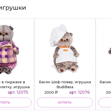
игрушки
к в пиджаке в
Басик Шеф-повар, игрушка
Басик
клетку, игрушка
BudiBasa
diBasa
арт. 12075
₽
арт. 12076
2000
2
УПИТЬ
КУПИТЬ