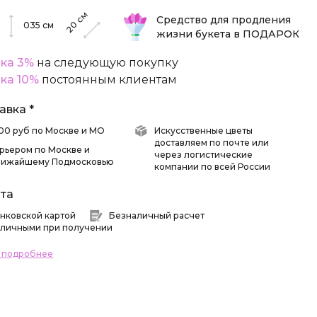
см
Средство для продления
20
035
см
жизни букета в ПОДАРОК
ка 3%
на следующую покупку
ка 10%
постоянным клиентам
авка *
 500 руб по Москве и МО
Искусственные цветы
доставляем по почте или
рьером по Москве и
через логистические
лижайшему Подмосковью
компании по всей России
та
нковской картой
Безналичный расчет
личными при получении
ь подробнее