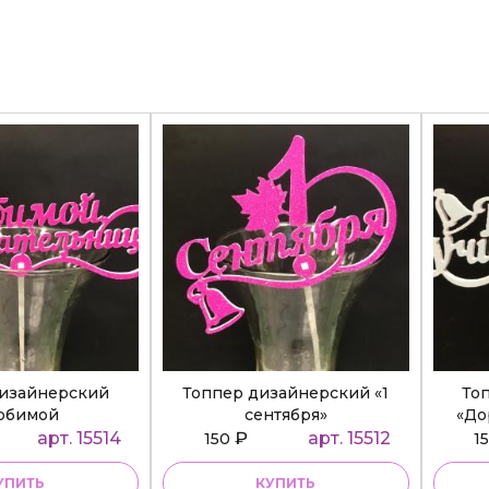
дизайнерский
Топпер дизайнерский «1
То
юбимой
сентября»
«До
ательнице»
арт. 15514
₽
арт. 15512
150
1
УПИТЬ
КУПИТЬ