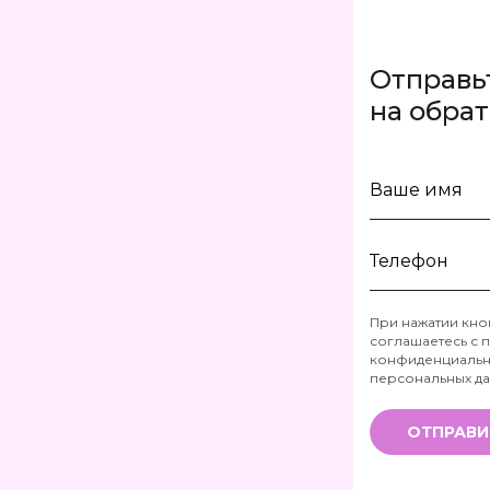
Отправь
на обра
Ваше
имя
Телефон
При нажатии кно
соглашаетесь с
п
*
конфиденциальн
персональных д
ОТПРАВИ