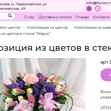
info@florion.
Москва, м. Первомайская, ул.
вомайская, 49
О нас
Доставка и оплата
Отзывы
Контакты
алог цветов
Композиции из цветов
Композиции из живы
из цветов в стекле "Марио"
зиция из цветов в сте
арт.
Вним
указ
2013