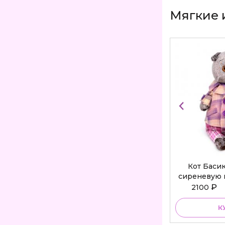
Мягкие 
Кот Баси
сиреневую 
Bu
₽
2100
К