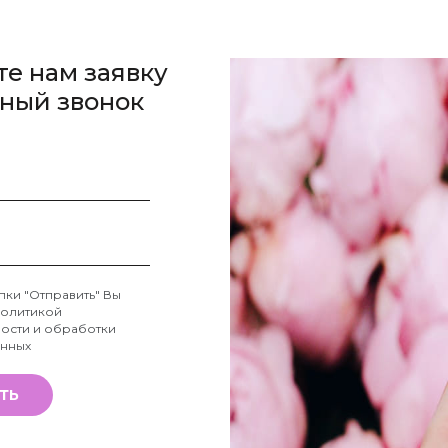
те нам заявку
тный звонок
пки "Отправить" Вы
олитикой
ости и обработки
анных
ТЬ