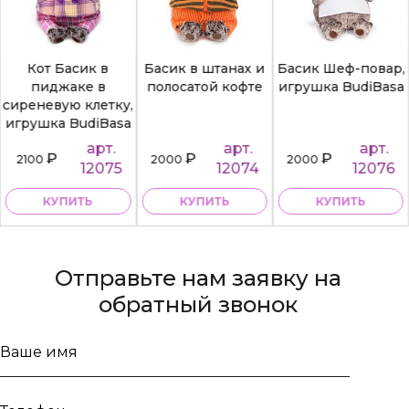
Кот Басик в
Басик в штанах и
Басик Шеф-повар,
пиджаке в
полосатой кофте
игрушка BudiBasa
сиреневую клетку,
игрушка BudiBasa
арт.
арт.
арт.
₽
₽
₽
2100
2000
2000
12075
12074
12076
КУПИТЬ
КУПИТЬ
КУПИТЬ
Отправьте нам заявку на
обратный звонок
Ваше