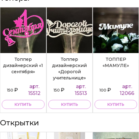
Топпер
Топпер
ТОППЕР
дизайнерский «1
дизайнерский
«МАМУЛЕ»
сентября»
«Дорогой
учительнице»
арт.
арт.
арт.
₽
₽
₽
150
150
100
15512
15513
12066
КУПИТЬ
КУПИТЬ
КУПИТЬ
Открытки